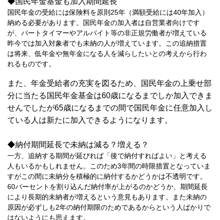
◆国民年金基金も加入期間延長
国民年金の受給には保険料を原則25年（満額受給には40年加入）
納める必要があります。国民年金の加入者は自営業者向けです
が、パートタイマーやアルバイト等の非正規労働者が増えている
昨今では加入対象者でも未納の人が増えています。この追納措置
は将来、低年金や無年金になる人を減らしたいとの考えから行わ
れるものです。
また、年金受給者の充実を図るため、国民年金の上乗せ部
分に当たる国民年金基金は60歳になるまでしか加入できま
せんでしたが65歳になるまでの間で国民年金に任意加入し
ている人は新たに加入できるようになります。
◆納付期間延長で未納は減る？増える？
一方、追納する期間が延びれば「後で納付すればよい」と考える
人もいるかもしれません。このため3年間の時限措置となっていま
すがこの間に未納分を積極的に納付するかどうかは不透明です。
60パーセントを割り込んだ納付率が上がるのかどうか、期間延長
により長期的未納者が増えるという意見もあります。ま
た未納の
原因が必ずしも2年の納付期限のためであるからという人ばかりで
はないようにも思えます。